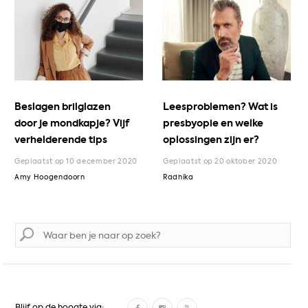
Beslagen brilglazen
Leesproblemen? Wat is
door je mondkapje? Vijf
presbyopie en welke
verhelderende tips
oplossingen zijn er?
Geplaatst op 10 december 2020
Geplaatst op 20 oktober 2020
Amy Hoogendoorn
Radhika
Zoek
naar:
F
I
Y
Blijf op de hoogte via: