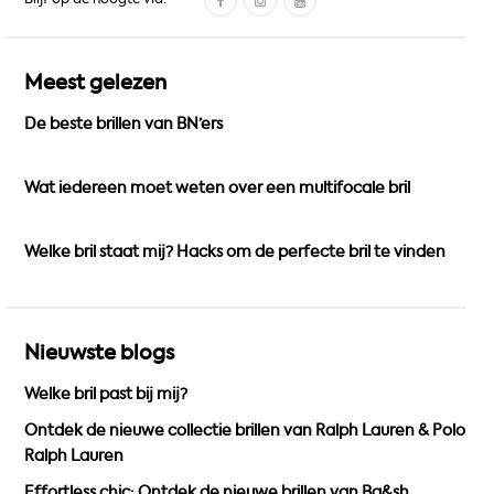
a
n
o
c
s
u
e
t
T
Meest gelezen
b
a
u
De beste brillen van BN’ers
o
g
b
o
r
e
k
a
Wat iedereen moet weten over een multifocale bril
m
Welke bril staat mij? Hacks om de perfecte bril te vinden
Nieuwste blogs
Welke bril past bij mij?
Ontdek de nieuwe collectie brillen van Ralph Lauren & Polo
Ralph Lauren
Effortless chic: Ontdek de nieuwe brillen van Ba&sh