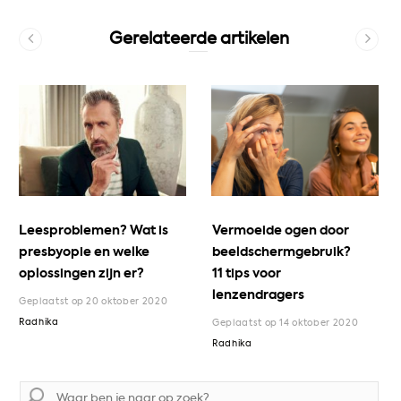
Gerelateerde artikelen
Leesproblemen? Wat is
Vermoeide ogen door
presbyopie en welke
beeldschermgebruik?
oplossingen zijn er?
11 tips voor
lenzendragers
Geplaatst op 20 oktober 2020
Radhika
Geplaatst op 14 oktober 2020
Radhika
Zoek