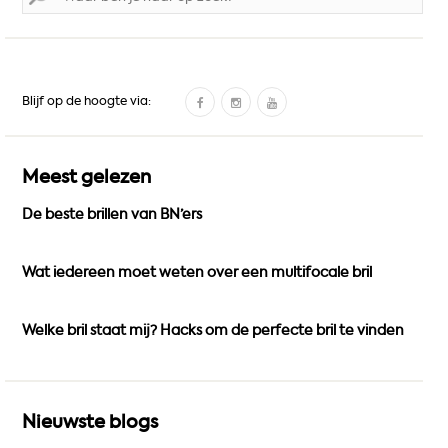
naar:
F
I
Y
Blijf op de hoogte via:
a
n
o
c
s
u
e
t
T
Meest gelezen
b
a
u
De beste brillen van BN’ers
o
g
b
o
r
e
k
a
Wat iedereen moet weten over een multifocale bril
m
Welke bril staat mij? Hacks om de perfecte bril te vinden
Nieuwste blogs