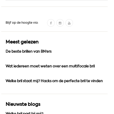
naar:
F
I
Y
Blijf op de hoogte via:
a
n
o
c
s
u
e
t
T
Meest gelezen
b
a
u
De beste brillen van BN’ers
o
g
b
o
r
e
k
a
Wat iedereen moet weten over een multifocale bril
m
Welke bril staat mij? Hacks om de perfecte bril te vinden
Nieuwste blogs
Welke bril past bij mij?