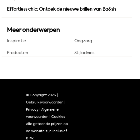
Effortless chic: Ontdek de nieuwe brillen van Ba&sh
Meer onderwerpen
Inspiratie
Oogzorg
Producten
Stijladvies
© Copyright
2026 |
Gebruiksvoorwaarden
|
Privacy
|
Algemene
voorwaarden
|
Cookies
Alle getoonde prijzen op
de website zijn inclusief
BTW.