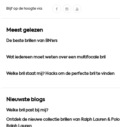
F
I
Y
Blijf op de hoogte via:
a
n
o
c
s
u
e
t
T
Meest gelezen
b
a
u
De beste brillen van BN’ers
o
g
b
o
r
e
k
a
Wat iedereen moet weten over een multifocale bril
m
Welke bril staat mij? Hacks om de perfecte bril te vinden
Nieuwste blogs
Welke bril past bij mij?
Ontdek de nieuwe collectie brillen van Ralph Lauren & Polo
Ralph Lauren