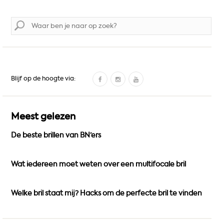
Zoek
naar:
F
I
Y
Blijf op de hoogte via:
a
n
o
c
s
u
e
t
T
Meest gelezen
b
a
u
De beste brillen van BN’ers
o
g
b
o
r
e
k
a
Wat iedereen moet weten over een multifocale bril
m
Welke bril staat mij? Hacks om de perfecte bril te vinden