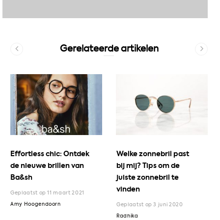
Gerelateerde artikelen
Effortless chic: Ontdek
Welke zonnebril past
de nieuwe brillen van
bij mij? Tips om de
Ba&sh
juiste zonnebril te
vinden
Geplaatst op 11 maart 2021
Amy Hoogendoorn
Geplaatst op 3 juni 2020
Radhika