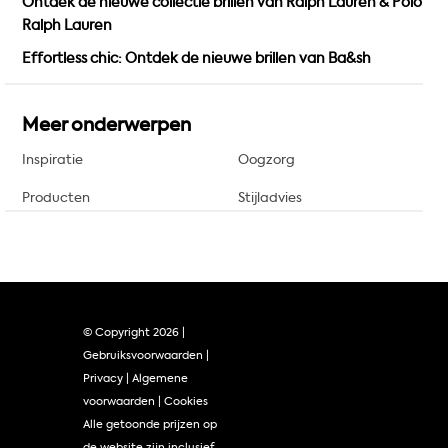
Ontdek de nieuwe collectie brillen van Ralph Lauren & Polo
Ralph Lauren
Effortless chic: Ontdek de nieuwe brillen van Ba&sh
Meer onderwerpen
Inspiratie
Oogzorg
Producten
Stijladvies
© Copyright
2026 |
Gebruiksvoorwaarden
|
Privacy
|
Algemene
voorwaarden
|
Cookies
Alle getoonde prijzen op
de website zijn inclusief