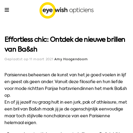
Effortless chic: Ontdek de nieuwe brillen
van Ba&sh
Geplaatst op 11 maart 2021
Amy Hoogendoorn
Parisiennes
beheersen de kunst van het je goed voelen in lijf
en geest als geen ander
.
Vanuit deze filosofie en hun liefde
voor mode richtten
Parijse hartsvriendinnen
het merk Ba&sh
op.
En of jij jezelf nu graag hult in een jurk, pak of athleisure
;
met
een bril van B
a&sh
maak
jij
je de ogenschijnlijk eenvoudige
maar toch
stijlvolle nonchalance van een Parisienne
helemaal eigen.