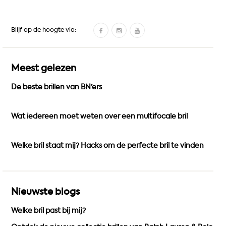
F
I
Y
Blijf op de hoogte via:
a
n
o
c
s
u
e
t
T
Meest gelezen
b
a
u
De beste brillen van BN’ers
o
g
b
o
r
e
k
a
Wat iedereen moet weten over een multifocale bril
m
Welke bril staat mij? Hacks om de perfecte bril te vinden
Nieuwste blogs
Welke bril past bij mij?