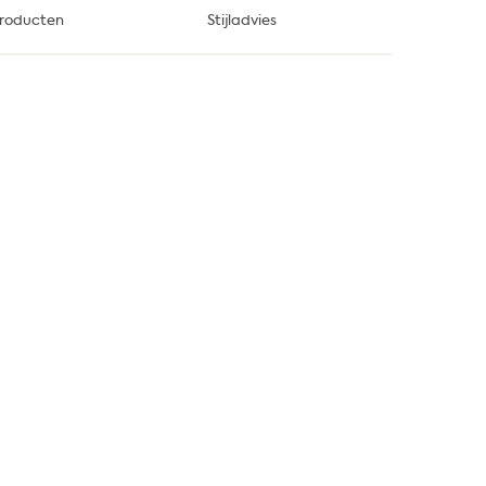
roducten
Stijladvies