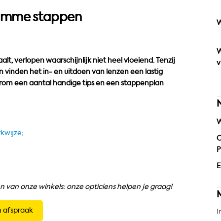
 slimme stappen
W
W
lt, verlopen waarschijnlijk niet heel vloeiend. Tenzij
v
n vinden het in- en uitdoen van lenzen een lastig
arom een aantal handige tips en een stappenplan
W
kwijze;
O
P
E
n van onze winkels: onze opticiens helpen je graag!
 afspraak
I