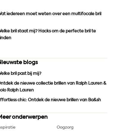
o
r
e
k
a
at iedereen moet weten over een multifocale bril
m
elke bril staat mij? Hacks om de perfecte bril te
inden
Nieuwste blogs
elke bril past bij mij?
ntdek de nieuwe collectie brillen van Ralph Lauren &
olo Ralph Lauren
ffortless chic: Ontdek de nieuwe brillen van Ba&sh
Meer onderwerpen
nspiratie
Oogzorg