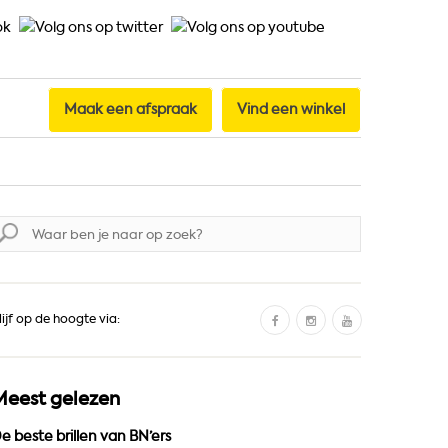
Maak een afspraak
Vind een winkel
oek
aar:
F
I
Y
lijf op de hoogte via:
a
n
o
c
s
u
e
t
T
Meest gelezen
b
a
u
o
g
b
e beste brillen van BN’ers