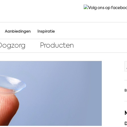
Aanbiedingen
Inspiratie
Oogzorg
Producten
Z
n
B
D