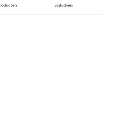
roducten
Stijladvies