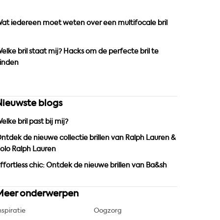
o
r
e
k
a
at iedereen moet weten over een multifocale bril
m
elke bril staat mij? Hacks om de perfecte bril te
inden
Nieuwste blogs
elke bril past bij mij?
ntdek de nieuwe collectie brillen van Ralph Lauren &
olo Ralph Lauren
ffortless chic: Ontdek de nieuwe brillen van Ba&sh
Meer onderwerpen
nspiratie
Oogzorg