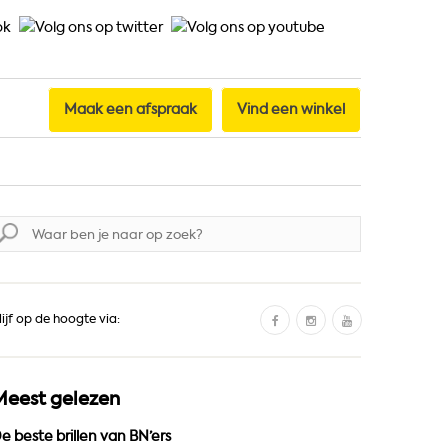
Maak een afspraak
Vind een winkel
oek
aar:
F
I
Y
lijf op de hoogte via:
a
n
o
c
s
u
e
t
T
Meest gelezen
b
a
u
o
g
b
e beste brillen van BN’ers