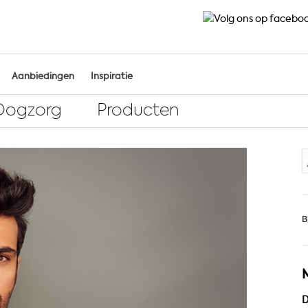
Aanbiedingen
Inspiratie
Oogzorg
Producten
Z
n
B
D