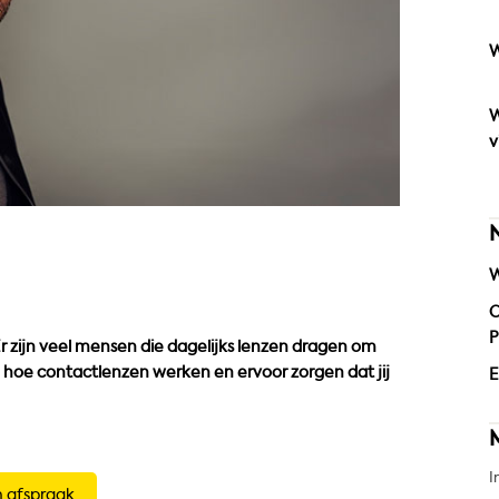
W
W
v
W
O
P
r zijn veel mensen die dagelijks lenzen dragen om
g hoe contactlenzen werken en ervoor zorgen dat jij
E
I
 afspraak