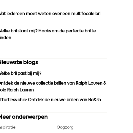
o
r
e
k
a
at iedereen moet weten over een multifocale bril
m
elke bril staat mij? Hacks om de perfecte bril te
inden
Nieuwste blogs
elke bril past bij mij?
ntdek de nieuwe collectie brillen van Ralph Lauren &
olo Ralph Lauren
ffortless chic: Ontdek de nieuwe brillen van Ba&sh
Meer onderwerpen
nspiratie
Oogzorg