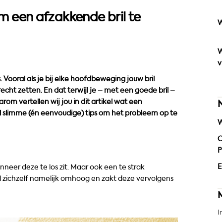
 om een afzakkende bril te
W
W
v
. Vooral als je bij elke hoofdbeweging jouw bril
recht zetten. En dat terwijl je – met een goede bril –
om vertellen wij jou in dit artikel wat een
l slimme (én eenvoudige) tips om het probleem op te
W
O
P
E
nneer deze te los zit. Maar ook een te strak
bril zichzelf namelijk omhoog en zakt deze vervolgens
I