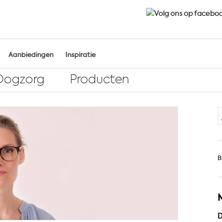
Aanbiedingen
Inspiratie
Oogzorg
Producten
Z
n
B
D