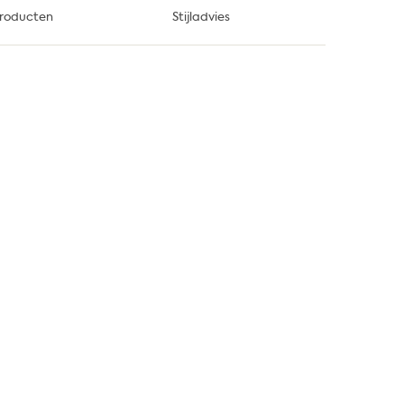
roducten
Stijladvies