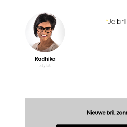
Je bri
Radhika
Stylist
Nieuwe bril, zon