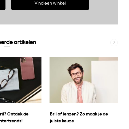
Vind een winkel
erde artikelen
ril? Ontdek de
Bril of lenzen? Zo maak je de
D
ntertrends!
juiste keuze
R