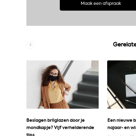
Maak een afspraak
Gerelate
of niet?
Beslagen brilglazen door je
Een nieuwe b
mondkapje? Vijf verhelderende
najaar- en wi
april 2020
tips