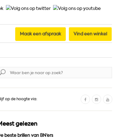
Maak een afspraak
Vind een winkel
oek
aar:
F
I
Y
lijf op de hoogte via:
a
n
o
c
s
u
e
t
T
Meest gelezen
b
a
u
o
g
b
e beste brillen van BN’ers