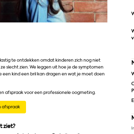
W
W
v
s lastig te ontdekken omdat kinderen zich nog niet
 ze slecht zien. We leggen uit hoe je de symptomen
kte een kind een bril kan dragen en wat je moet doen
W
O
P
en afspraak voor een professionele oogmeting.
E
 afspraak
 ziet?
I