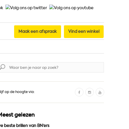
Maak een afspraak
Vind een winkel
oek
aar:
F
I
Y
lijf op de hoogte via:
a
n
o
c
s
u
e
t
T
Meest gelezen
b
a
u
o
g
b
e beste brillen van BN’ers