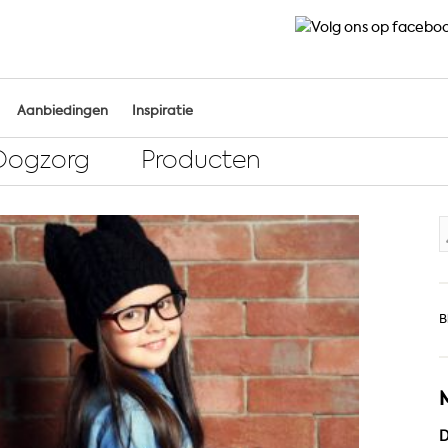
Aanbiedingen
Inspiratie
Oogzorg
Producten
Z
n
B
D