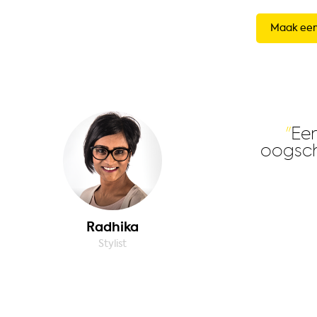
Maak een
Een
oogsch
Radhika
Stylist