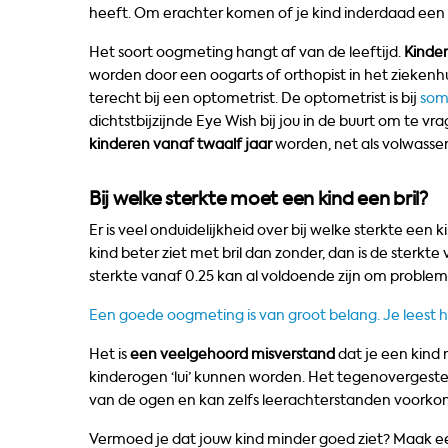
heeft. Om erachter komen of je kind inderdaad een
Het soort oogmeting hangt af van de leeftijd.
Kinder
worden door een oogarts of orthopist in het ziekenhu
terecht bij een optometrist. De optometrist is bij
som
dichtstbijzijnde Eye Wish bij jou in de buurt om te v
kinderen vanaf twaalf jaar
worden, net als volwasse
Bij welke sterkte moet een kind een bril?
Er is veel onduidelijkheid over bij welke sterkte een k
kind beter ziet met bril dan zonder, dan is de sterkt
sterkte vanaf 0.25 kan al voldoende zijn om problem
Een goede oogmeting is van groot belang. Je leest 
Het is
een veelgehoord misverstand
dat je een kind 
kinderogen ‘lui’ kunnen worden. Het tegenovergestel
van de ogen en kan zelfs leerachterstanden voork
Vermoed je dat jouw kind minder goed ziet? Maak e