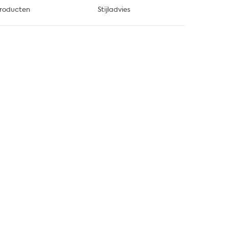
roducten
Stijladvies