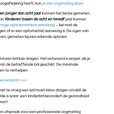
 oogafwijking heeft, kun
je een oogmeting doen
.
en jonger dan acht jaar
kunnen het beste gemeten
is.
Kinderen tussen de acht en twaalf
jaar kunnen
mige opticienwinkels aanwezig
– bel met de
ragen of er een optometrist aanwezig is. De ogen van
nen, gemeten bij een erkende opticien.
ind een bril kan dragen. Het antwoord is simpel: als je
e van de betreffende bril geschikt. De minimale
en te verhelpen.
hier waarom >>>
niet te vroeg een bril moet laten dragen omdat de
de is waar: een kinderbril bevordert de gezondheid
omen!
en afspraak voor een professionele oogmeting.