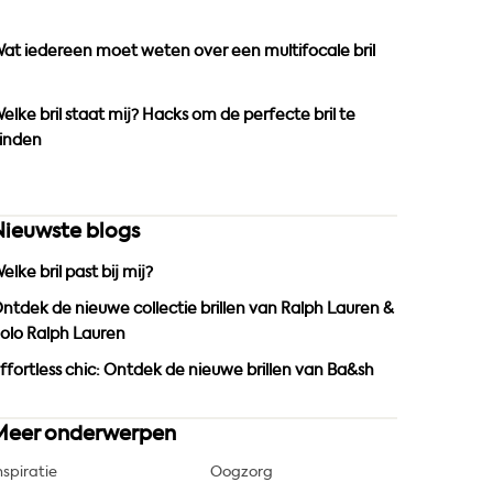
o
r
e
k
a
at iedereen moet weten over een multifocale bril
m
elke bril staat mij? Hacks om de perfecte bril te
inden
Nieuwste blogs
elke bril past bij mij?
ntdek de nieuwe collectie brillen van Ralph Lauren &
olo Ralph Lauren
ffortless chic: Ontdek de nieuwe brillen van Ba&sh
Meer onderwerpen
nspiratie
Oogzorg