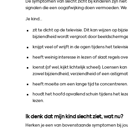
De symptomen van slecht zicht bij kinderen zijn niet
signalen die een oogafwijking doen vermoeden. We 
Je kind…
zit te dicht op de televisie. Dit kan wijzen op bijz
bijziendheid wordt vergroot door beeldschermge
knijpt veel of wrijft in de ogen tijdens het televisi
heeft weinig interesse in lezen of slaat regels ove
loenst (of wel, kijkt lichtelijk scheel). Loensen 
zowel bijziendheid, verziendheid of een astigma
heeft moeite om een lange tijd te concentreren.
houdt het hoofd opvallend schuin tijdens het le
lezen.
Ik denk dat mijn kind slecht ziet, wat nu?
Herken je een van bovenstaande symptomen bij jouw k