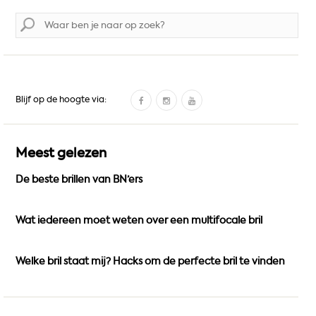
Zoek
naar:
F
I
Y
Blijf op de hoogte via:
a
n
o
c
s
u
e
t
T
Meest gelezen
b
a
u
De beste brillen van BN’ers
o
g
b
o
r
e
k
a
Wat iedereen moet weten over een multifocale bril
m
Welke bril staat mij? Hacks om de perfecte bril te vinden