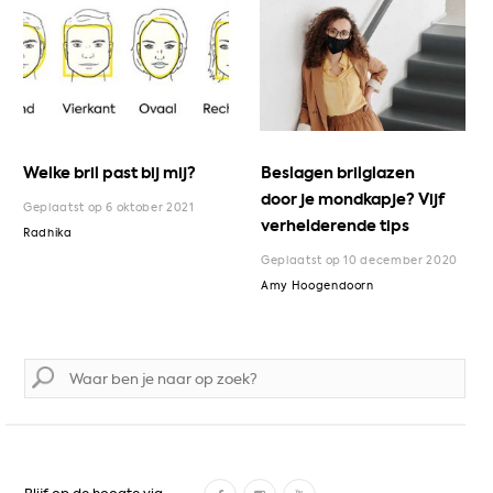
Welke bril past bij mij?
Beslagen brilglazen
door je mondkapje? Vijf
Geplaatst op 6 oktober 2021
verhelderende tips
Radhika
Geplaatst op 10 december 2020
Amy Hoogendoorn
Zoek
naar:
F
I
Y