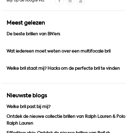
Blijf op de hoogte via:
a
n
o
c
s
u
e
t
T
Meest gelezen
b
a
u
De beste brillen van BN’ers
o
g
b
o
r
e
k
a
Wat iedereen moet weten over een multifocale bril
m
Welke bril staat mij? Hacks om de perfecte bril te vinden
Nieuwste blogs
Welke bril past bij mij?
Ontdek de nieuwe collectie brillen van Ralph Lauren & Polo
Ralph Lauren