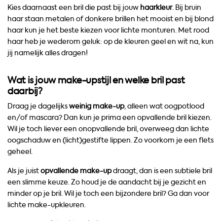
Kies daarnaast een bril die past bij jouw
haarkleur
. Bij bruin
haar staan metalen of donkere brillen het mooist en bij blond
haar kun je het beste kiezen voor lichte monturen. Met rood
haar heb je wederom geluk: op de kleuren geel en wit na, kun
jij namelijk alles dragen!
Wat is jouw make-upstijl en welke bril past
daarbij?
Draag je dagelijks
weinig make-up
, alleen wat oogpotlood
en/of mascara? Dan kun je prima een opvallende bril kiezen.
Wil je toch liever een onopvallende bril, overweeg dan lichte
oogschaduw en (licht)gestifte lippen. Zo voorkom je een flets
geheel.
Als je juist
opvallende make-up
draagt, dan is een subtiele bril
een slimme keuze. Zo houd je de aandacht bij je gezicht en
minder op je bril. Wil je toch een bijzondere bril? Ga dan voor
lichte make-upkleuren.