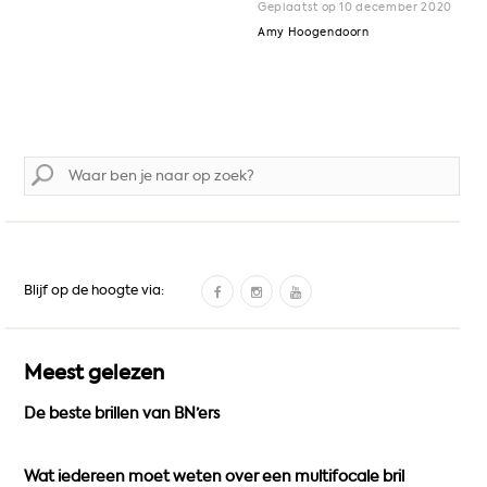
Geplaatst op 10 december 2020
Amy Hoogendoorn
Zoek
naar:
F
I
Y
Blijf op de hoogte via:
a
n
o
c
s
u
e
t
T
Meest gelezen
b
a
u
De beste brillen van BN’ers
o
g
b
o
r
e
k
a
Wat iedereen moet weten over een multifocale bril
m