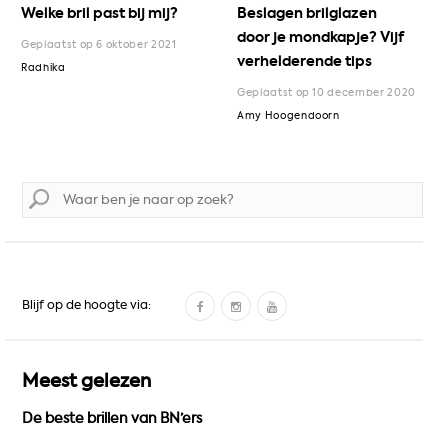
Welke bril past bij mij?
Beslagen brilglazen
door je mondkapje? Vijf
Geplaatst op 6 oktober 2021
verhelderende tips
Radhika
Geplaatst op 10 december 2020
Amy Hoogendoorn
Zoek
naar:
F
I
Y
Blijf op de hoogte via:
a
n
o
c
s
u
e
t
T
Meest gelezen
b
a
u
De beste brillen van BN’ers
o
g
b
o
r
e