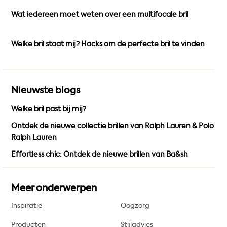
k
a
Wat iedereen moet weten over een multifocale bril
m
Welke bril staat mij? Hacks om de perfecte bril te vinden
Nieuwste blogs
Welke bril past bij mij?
Ontdek de nieuwe collectie brillen van Ralph Lauren & Polo
Ralph Lauren
Effortless chic: Ontdek de nieuwe brillen van Ba&sh
Meer onderwerpen
Inspiratie
Oogzorg
Producten
Stijladvies