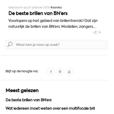
Geplaatst op 20 oktober 2016
Radhika
De beste brillen van BN’ers
Voorlopers op het gebied van brillentrends? Dat zijn
natuurlijk de brillen van BN’ers. Modellen, zangers,…
0
Zoek
naar:
F
I
Y
Blijf op de hoogte via:
a
n
o
c
s
u
e
t
T
Meest gelezen
b
a
u
De beste brillen van BN’ers
o
g
b
o
r
e
Wat iedereen moet weten over een multifocale bril
k
a