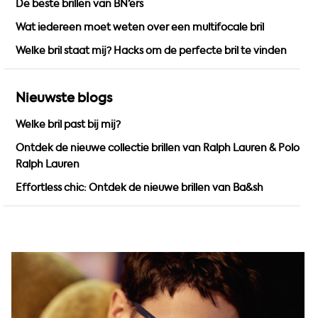
De beste brillen van BN’ers
o
g
b
o
r
e
Wat iedereen moet weten over een multifocale bril
k
a
Welke bril staat mij? Hacks om de perfecte bril te vinden
m
Nieuwste blogs
Welke bril past bij mij?
Ontdek de nieuwe collectie brillen van Ralph Lauren & Polo
Ralph Lauren
Effortless chic: Ontdek de nieuwe brillen van Ba&sh