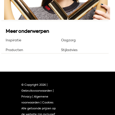
Meer onderwerpen
Inspiratie
Oogzorg
Producten
Stijladvies
© Copyright
2026 |
Gebruiksvoorwaarden
|
Privacy
|
Algemene
voorwaarden
|
Cookies
Alle getoonde prijzen op
de website zijn inclusief