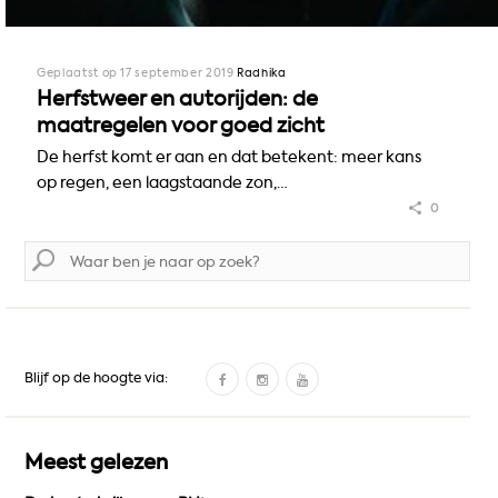
Geplaatst op 17 september 2019
Radhika
Herfstweer en autorijden: de
maatregelen voor goed zicht
De herfst komt er aan en dat betekent: meer kans
op regen, een laagstaande zon,…
0
Zoek
naar:
F
I
Y
Blijf op de hoogte via:
a
n
o
c
s
u
e
t
T
Meest gelezen
b
a
u