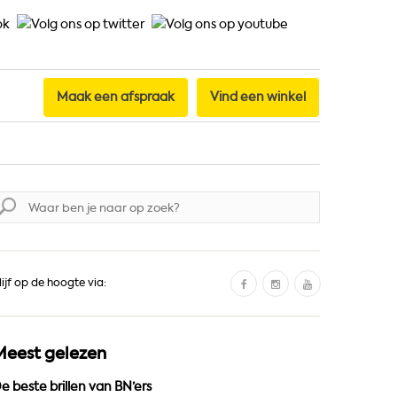
Maak een afspraak
Vind een winkel
oek
aar:
F
I
Y
lijf op de hoogte via:
a
n
o
c
s
u
e
t
T
Meest gelezen
b
a
u
o
g
b
e beste brillen van BN’ers