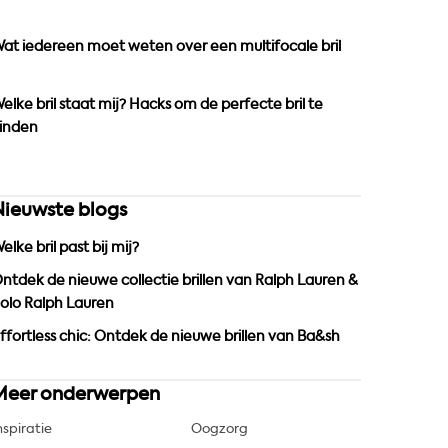
o
r
e
k
a
at iedereen moet weten over een multifocale bril
m
elke bril staat mij? Hacks om de perfecte bril te
inden
Nieuwste blogs
elke bril past bij mij?
ntdek de nieuwe collectie brillen van Ralph Lauren &
olo Ralph Lauren
ffortless chic: Ontdek de nieuwe brillen van Ba&sh
Meer onderwerpen
nspiratie
Oogzorg