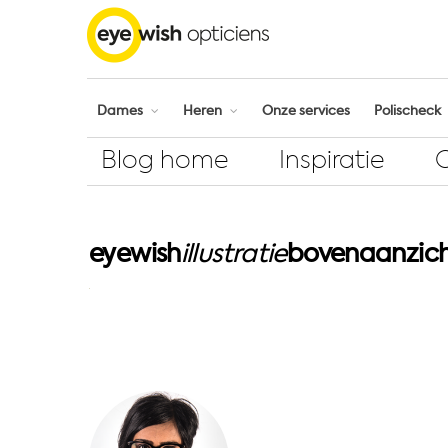
Dames
Heren
Onze services
Polischeck
Blog home
Inspiratie
eyewish
illustratie
bovenaanzic