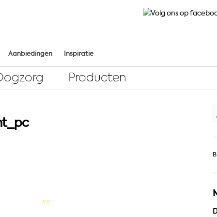
Aanbiedingen
Inspiratie
Oogzorg
Producten
Z
ht_pc
n
B
D