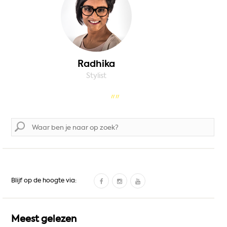
Radhika
Stylist
Zoek
naar:
F
I
Y
Blijf op de hoogte via:
a
n
o
c
s
u
e
t
T
Meest gelezen
b
a
u