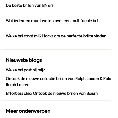
De beste brillen van BN’ers
o
g
b
o
r
e
k
a
Wat iedereen moet weten over een multifocale bril
m
Welke bril staat mij? Hacks om de perfecte bril te vinden
Nieuwste blogs
Welke bril past bij mij?
Ontdek de nieuwe collectie brillen van Ralph Lauren & Polo
Ralph Lauren
Effortless chic: Ontdek de nieuwe brillen van Ba&sh
Meer onderwerpen