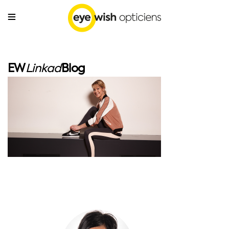
EW
Linkad
Blog