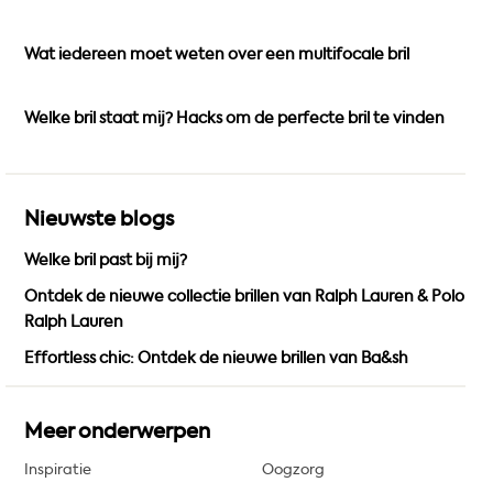
o
r
e
k
a
Wat iedereen moet weten over een multifocale bril
m
Welke bril staat mij? Hacks om de perfecte bril te vinden
Nieuwste blogs
Welke bril past bij mij?
Ontdek de nieuwe collectie brillen van Ralph Lauren & Polo
Ralph Lauren
Effortless chic: Ontdek de nieuwe brillen van Ba&sh
Meer onderwerpen
Inspiratie
Oogzorg