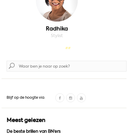
Radhika
Stylist
Zoek
naar:
F
I
Y
Blijf op de hoogte via:
a
n
o
c
s
u
e
t
T
Meest gelezen
b
a
u
De beste brillen van BN’ers
o
g
b