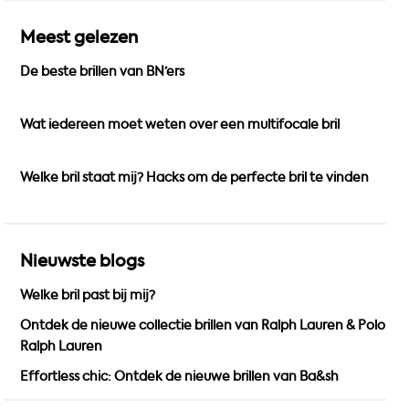
c
s
u
e
t
T
Meest gelezen
b
a
u
De beste brillen van BN’ers
o
g
b
o
r
e
k
a
Wat iedereen moet weten over een multifocale bril
m
Welke bril staat mij? Hacks om de perfecte bril te vinden
Nieuwste blogs
Welke bril past bij mij?
Ontdek de nieuwe collectie brillen van Ralph Lauren & Polo
Ralph Lauren
Effortless chic: Ontdek de nieuwe brillen van Ba&sh