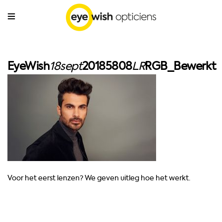
EyeWish
18sept
20185808
LR
RGB_Bewerkt
Voor het eerst lenzen? We geven uitleg hoe het werkt.