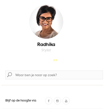
Radhika
Stylist
Zoek
naar:
F
I
Y
Blijf op de hoogte via:
a
n
o