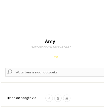
Amy
Performance Marketeer
Zoek
naar:
F
I
Y
Blijf op de hoogte via:
a
n
o
c
s
u