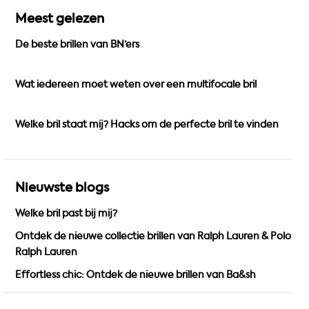
e
t
T
Meest gelezen
b
a
u
De beste brillen van BN’ers
o
g
b
o
r
e
k
a
Wat iedereen moet weten over een multifocale bril
m
Welke bril staat mij? Hacks om de perfecte bril te vinden
Nieuwste blogs
Welke bril past bij mij?
Ontdek de nieuwe collectie brillen van Ralph Lauren & Polo
Ralph Lauren
Effortless chic: Ontdek de nieuwe brillen van Ba&sh