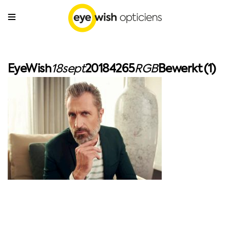
EyeWish
18sept
20184265
RGB
Bewerkt (1)