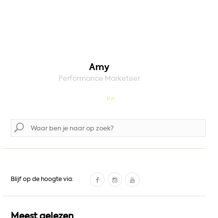
Amy
Performance Marketeer
Zoek
naar:
F
I
Y
Blijf op de hoogte via:
a
n
o
c
s
u
e
t
T
Meest gelezen