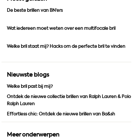
b
a
u
De beste brillen van BN’ers
o
g
b
o
r
e
k
a
Wat iedereen moet weten over een multifocale bril
m
Welke bril staat mij? Hacks om de perfecte bril te vinden
Nieuwste blogs
Welke bril past bij mij?
Ontdek de nieuwe collectie brillen van Ralph Lauren & Polo
Ralph Lauren
Effortless chic: Ontdek de nieuwe brillen van Ba&sh
Meer onderwerpen