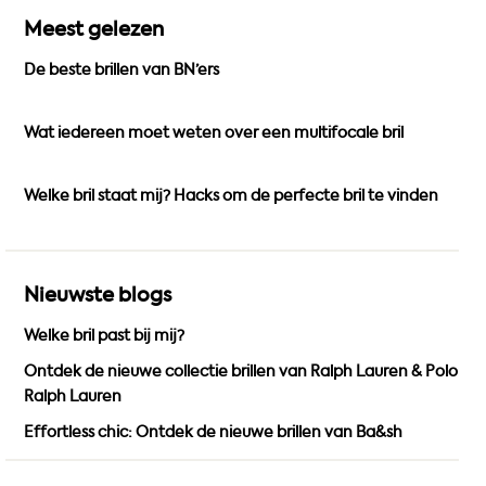
e
t
T
Meest gelezen
b
a
u
De beste brillen van BN’ers
o
g
b
o
r
e
k
a
Wat iedereen moet weten over een multifocale bril
m
Welke bril staat mij? Hacks om de perfecte bril te vinden
Nieuwste blogs
Welke bril past bij mij?
Ontdek de nieuwe collectie brillen van Ralph Lauren & Polo
Ralph Lauren
Effortless chic: Ontdek de nieuwe brillen van Ba&sh