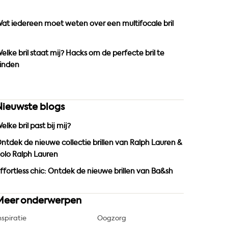
o
r
e
k
a
at iedereen moet weten over een multifocale bril
m
elke bril staat mij? Hacks om de perfecte bril te
inden
Nieuwste blogs
elke bril past bij mij?
ntdek de nieuwe collectie brillen van Ralph Lauren &
olo Ralph Lauren
ffortless chic: Ontdek de nieuwe brillen van Ba&sh
Meer onderwerpen
nspiratie
Oogzorg