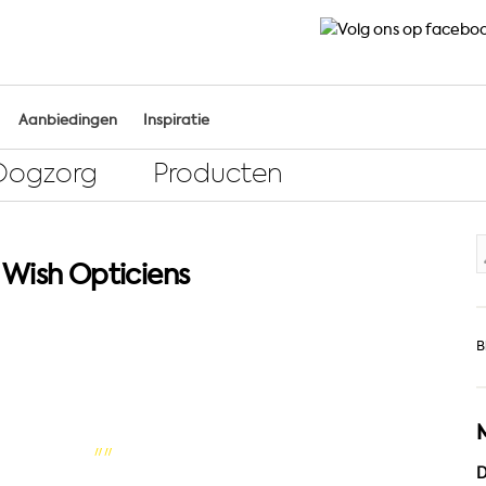
Aanbiedingen
Inspiratie
Oogzorg
Producten
Z
e Wish Opticiens
n
B
D