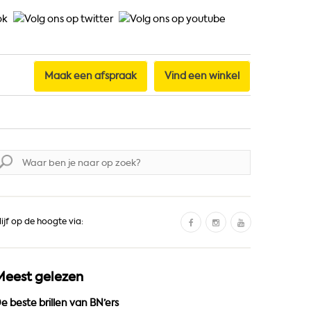
Maak een afspraak
Vind een winkel
oek
aar:
F
I
Y
lijf op de hoogte via:
a
n
o
c
s
u
e
t
T
Meest gelezen
b
a
u
o
g
b
e beste brillen van BN’ers