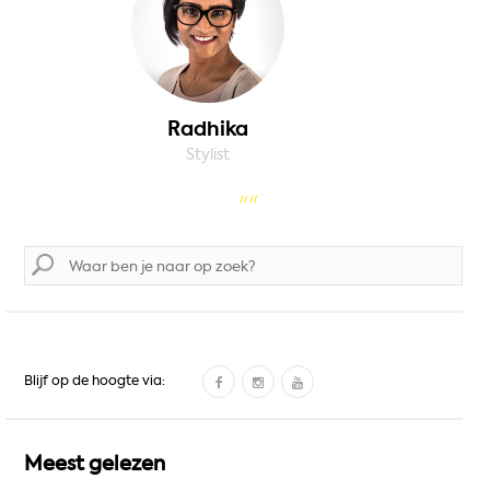
Radhika
Stylist
Zoek
naar:
F
I
Y
Blijf op de hoogte via:
a
n
o
c
s
u
e
t
T
Meest gelezen
b
a
u