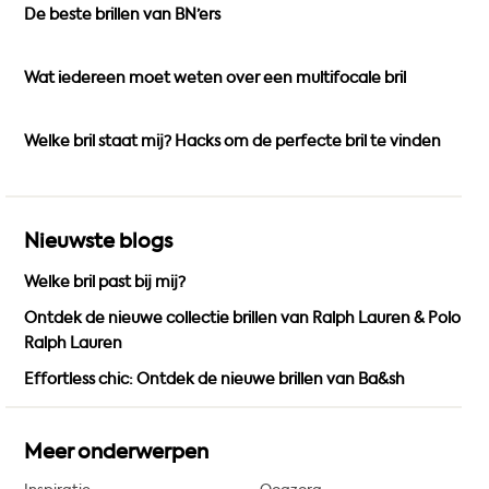
De beste brillen van BN’ers
o
g
b
o
r
e
k
a
Wat iedereen moet weten over een multifocale bril
m
Welke bril staat mij? Hacks om de perfecte bril te vinden
Nieuwste blogs
Welke bril past bij mij?
Ontdek de nieuwe collectie brillen van Ralph Lauren & Polo
Ralph Lauren
Effortless chic: Ontdek de nieuwe brillen van Ba&sh
Meer onderwerpen