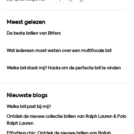
a
n
o
c
s
u
e
t
T
Meest gelezen
b
a
u
De beste brillen van BN’ers
o
g
b
o
r
e
k
a
Wat iedereen moet weten over een multifocale bril
m
Welke bril staat mij? Hacks om de perfecte bril te vinden
Nieuwste blogs
Welke bril past bij mij?
Ontdek de nieuwe collectie brillen van Ralph Lauren & Polo
Ralph Lauren
Effortless chic: Ontdek de nieuwe brillen van Ba&sh