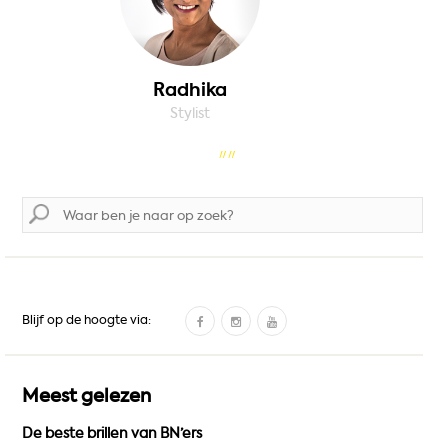
Radhika
Stylist
Zoek
naar:
F
I
Y
Blijf op de hoogte via:
a
n
o
c
s
u
e
t
T
Meest gelezen
b
a
u
De beste brillen van BN’ers
o
g
b