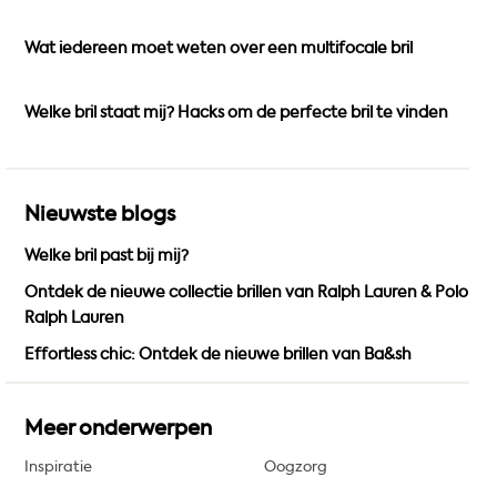
o
r
e
k
a
Wat iedereen moet weten over een multifocale bril
m
Welke bril staat mij? Hacks om de perfecte bril te vinden
Nieuwste blogs
Welke bril past bij mij?
Ontdek de nieuwe collectie brillen van Ralph Lauren & Polo
Ralph Lauren
Effortless chic: Ontdek de nieuwe brillen van Ba&sh
Meer onderwerpen
Inspiratie
Oogzorg