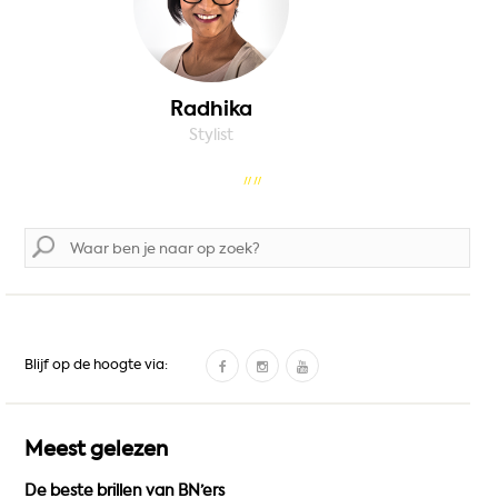
Radhika
Stylist
Zoek
naar:
F
I
Y
Blijf op de hoogte via:
a
n
o
c
s
u
e
t
T
Meest gelezen
b
a
u
De beste brillen van BN’ers
o
g
b