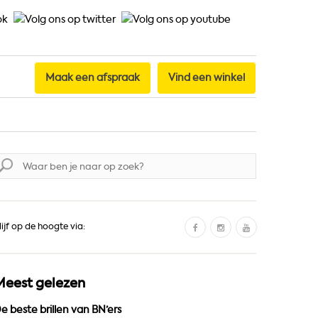
Maak een afspraak
Vind een winkel
oek
aar:
F
I
Y
lijf op de hoogte via:
a
n
o
c
s
u
e
t
T
Meest gelezen
b
a
u
o
g
b
e beste brillen van BN’ers