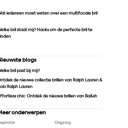
o
r
e
k
a
at iedereen moet weten over een multifocale bril
m
elke bril staat mij? Hacks om de perfecte bril te
inden
Nieuwste blogs
elke bril past bij mij?
ntdek de nieuwe collectie brillen van Ralph Lauren &
olo Ralph Lauren
ffortless chic: Ontdek de nieuwe brillen van Ba&sh
Meer onderwerpen
nspiratie
Oogzorg