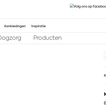
Aanbiedingen
Inspiratie
Oogzorg
Producten
Z
n
B
D