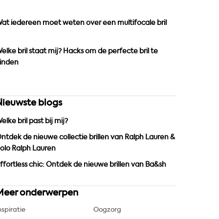
o
r
e
k
a
at iedereen moet weten over een multifocale bril
m
elke bril staat mij? Hacks om de perfecte bril te
inden
Nieuwste blogs
elke bril past bij mij?
ntdek de nieuwe collectie brillen van Ralph Lauren &
olo Ralph Lauren
ffortless chic: Ontdek de nieuwe brillen van Ba&sh
Meer onderwerpen
nspiratie
Oogzorg