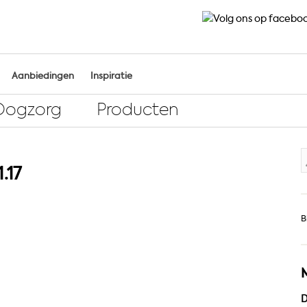
Aanbiedingen
Inspiratie
Oogzorg
Producten
Z
.17
n
B
D