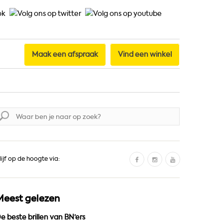
Maak een afspraak
Vind een winkel
oek
aar:
F
I
Y
lijf op de hoogte via:
a
n
o
c
s
u
e
t
T
Meest gelezen
b
a
u
o
g
b
e beste brillen van BN’ers