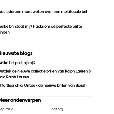
o
r
e
k
a
at iedereen moet weten over een multifocale bril
m
elke bril staat mij? Hacks om de perfecte bril te
inden
Nieuwste blogs
elke bril past bij mij?
ntdek de nieuwe collectie brillen van Ralph Lauren &
olo Ralph Lauren
ffortless chic: Ontdek de nieuwe brillen van Ba&sh
Meer onderwerpen
nspiratie
Oogzorg