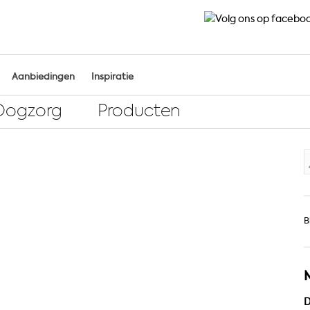
Aanbiedingen
Inspiratie
Oogzorg
Producten
Z
n
B
D