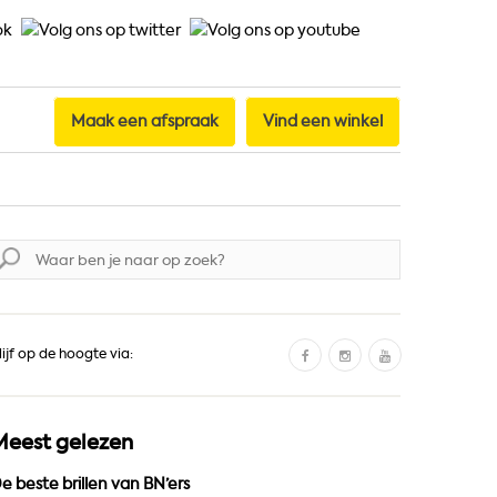
Maak een afspraak
Vind een winkel
oek
aar:
F
I
Y
lijf op de hoogte via:
a
n
o
c
s
u
e
t
T
Meest gelezen
b
a
u
o
g
b
e beste brillen van BN’ers