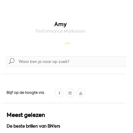
Amy
Performance Marketeer
Zoek
naar:
F
I
Y
Blijf op de hoogte via:
a
n
o
c
s
u
e
t
T
Meest gelezen
b
a
u
De beste brillen van BN’ers
o
g
b
o
r
e