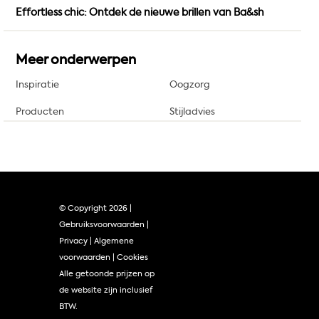
Effortless chic: Ontdek de nieuwe brillen van Ba&sh
Meer onderwerpen
Inspiratie
Oogzorg
Producten
Stijladvies
© Copyright
2026 |
Gebruiksvoorwaarden
|
Privacy
|
Algemene
voorwaarden
|
Cookies
Alle getoonde prijzen op
de website zijn inclusief
BTW.