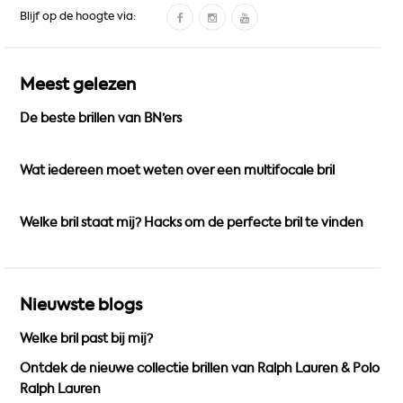
F
I
Y
Blijf op de hoogte via:
a
n
o
c
s
u
e
t
T
Meest gelezen
b
a
u
De beste brillen van BN’ers
o
g
b
o
r
e
k
a
Wat iedereen moet weten over een multifocale bril
m
Welke bril staat mij? Hacks om de perfecte bril te vinden
Nieuwste blogs
Welke bril past bij mij?
Ontdek de nieuwe collectie brillen van Ralph Lauren & Polo
Ralph Lauren