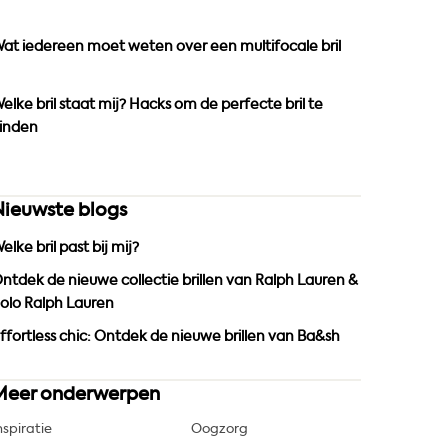
o
r
e
k
a
at iedereen moet weten over een multifocale bril
m
elke bril staat mij? Hacks om de perfecte bril te
inden
Nieuwste blogs
elke bril past bij mij?
ntdek de nieuwe collectie brillen van Ralph Lauren &
olo Ralph Lauren
ffortless chic: Ontdek de nieuwe brillen van Ba&sh
Meer onderwerpen
nspiratie
Oogzorg