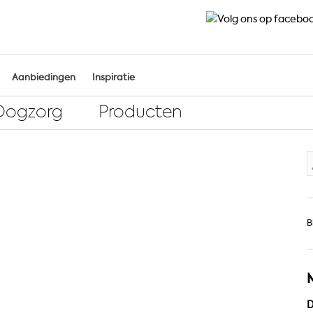
Aanbiedingen
Inspiratie
Oogzorg
Producten
Z
n
B
D