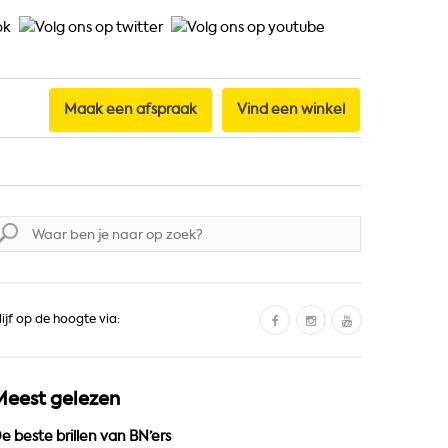
Maak een afspraak
Vind een winkel
oek
aar:
F
I
Y
lijf op de hoogte via:
a
n
o
c
s
u
e
t
T
Meest gelezen
b
a
u
o
g
b
e beste brillen van BN’ers