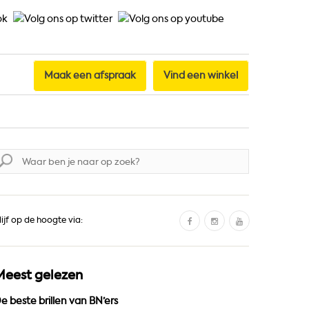
Maak een afspraak
Vind een winkel
oek
aar:
F
I
Y
lijf op de hoogte via:
a
n
o
c
s
u
e
t
T
Meest gelezen
b
a
u
o
g
b
e beste brillen van BN’ers