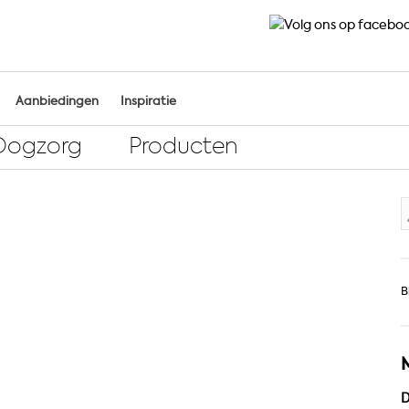
Aanbiedingen
Inspiratie
Oogzorg
Producten
Z
n
B
D