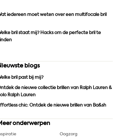
o
r
e
k
a
at iedereen moet weten over een multifocale bril
m
elke bril staat mij? Hacks om de perfecte bril te
inden
Nieuwste blogs
elke bril past bij mij?
ntdek de nieuwe collectie brillen van Ralph Lauren &
olo Ralph Lauren
ffortless chic: Ontdek de nieuwe brillen van Ba&sh
Meer onderwerpen
nspiratie
Oogzorg